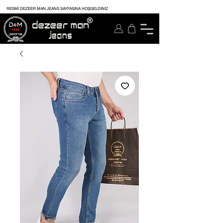
RESMİ DEZEER MAN JEANS SAYFASINA HOŞGELDİNİZ