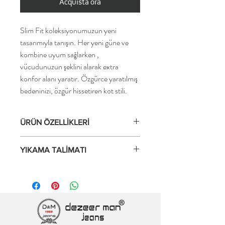
Acquista ora
Slim Fit koleksiyonumuzun yeni
tasarımıyla tanışın. Her yeni güne ve
kombine uyum sağlarken ,
vücudunuzun şeklini alarak extra
konfor alanı yaratır. Özgürce yaratılmış
bedeninizi, özgür hissetiren kot stili.
ÜRÜN ÖZELLİKLERİ
Yumuşak ve çok rahat jeans
YIKAMA TALİMATI
Süper esnek kumaş
2 yönlü, genişlikte streç
30°C/86°F'de yumuşatıcı kullanmadan
Hareket özgürlüğü
tersten yıkayın, kurutma makinesinde
İnce ve hafif denim kumaş
kurutmayın. Yıkama sonrası şeklini bozmaz
Çok rahat malzeme
ve boya akması gibi sorunlar
Yıkama ve kullanımdan sonra şeklini korur
yaşanmamaktadır. Ayrıntılı talimatlar için
Şekillendirme etkisi sunar
yıkama etiketini okuyun.