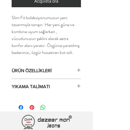
Acquista ora
Slim Fit koleksiyonumuzun yeni
tasarımıyla tanışın. Her yeni güne ve
kombine uyum sağlarken ,
vücudunuzun şeklini alarak extra
konfor alanı yaratır. Özgürce yaratılmış
bedeninizi, özgür hissetiren kot stili.
ÜRÜN ÖZELLİKLERİ
Yumuşak ve çok rahat jeans
YIKAMA TALİMATI
Süper esnek kumaş
2 yönlü, genişlikte streç
30°C/86°F'de yumuşatıcı kullanmadan
Hareket özgürlüğü
tersten yıkayın, kurutma makinesinde
İnce ve hafif denim kumaş
kurutmayın. Yıkama sonrası şeklini bozmaz
Çok rahat malzeme
ve boya akması gibi sorunlar
Yıkama ve kullanımdan sonra şeklini korur
yaşanmamaktadır. Ayrıntılı talimatlar için
Şekillendirme etkisi sunar
yıkama etiketini okuyun.