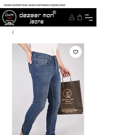
RESMİ DEZEER MAN JEANS SAYFASINA HOŞGELDİNİZ