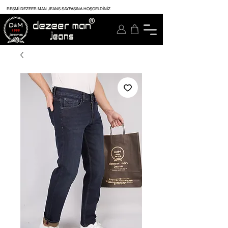
RESMİ DEZEER MAN JEANS SAYFASINA HOŞGELDİNİZ