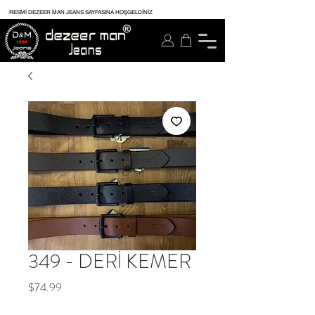
RESMİ DEZEER MAN JEANS SAYFASINA HOŞGELDİNİZ
349 - DERİ KEMER
Price
$74.99