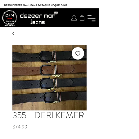
RESMİ DEZEER MAN JEANS SAYFASINA HOŞGELDİNİZ
355 - DERİ KEMER
Price
$74.99