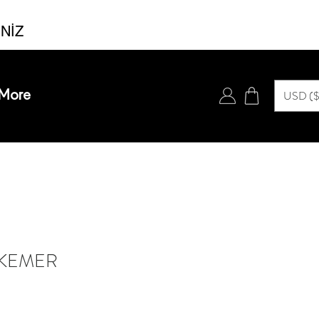
İNİZ
Accedi
USD ($
More
USD ($)
İ KEMER