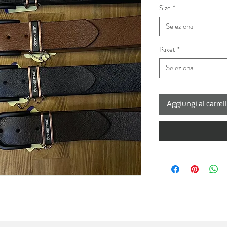
Size
*
Seleziona
Paket
*
Seleziona
Aggiungi al carrel