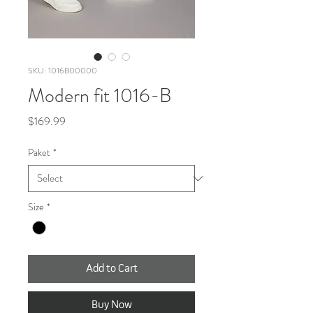
SKU: 1016B00000
Modern fit 1016-B
Price
$169.99
Paket
*
Size
*
Add to Cart
Buy Now