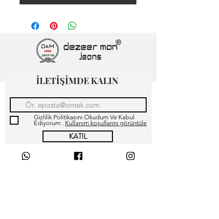
İLETİŞİMDE KALIN
Gizlilik Politikasını Okudum Ve Kabul
Ediyorum .
Kullanım koşullarını görüntüle
KATIL
How do I add a new
question &amp; answer?
Mağaza Hakkımızda İletişim
Müşteri Memnuniyeti
Can I insert an image, video,
Sürdürülebilirlik
or gif in my FAQ?