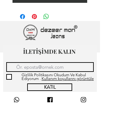
İLETİŞİMDE KALIN
Gizlilik Politikasını Okudum Ve Kabul
Ediyorum .
Kullanım koşullarını görüntüle
KATIL
How do I add a new
question &amp; answer?
Mağaza Hakkımızda İletişim
Müşteri Memnuniyeti
Can I insert an image, video,
Sürdürülebilirlik
or gif in my FAQ?