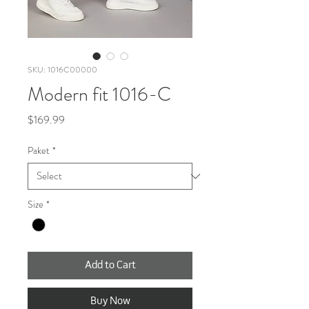
SKU: 1016C00000
Modern fit 1016-C
Price
$169.99
Paket
*
Size
*
Add to Cart
Buy Now