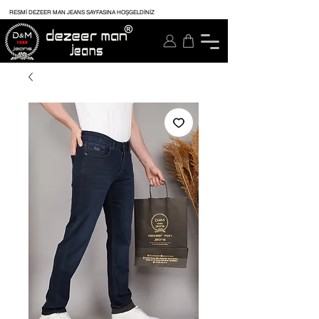
RESMİ DEZEER MAN JEANS SAYFASINA HOŞGELDİNİZ