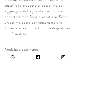
testo" o fare doppio clic su di me per
aggiungere dettagli sulla tua politica e
apportare modifiche al carattere. Sono
un ottimo posto per raccontare una
storia e far sapere ai tuoi utenti qualcosa
in più su di te.
Modalità di pagamento
- Carte di credito/debito
- PAYPAL
- Pagamenti offline
İLETİŞİMDE KALIN