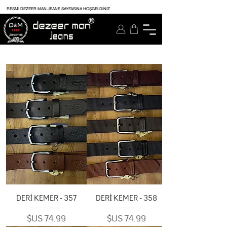
RESMİ DEZEER MAN JEANS SAYFASINA HOŞGELDİNİZ
357 - DERİ KEMER
358 - DERİ KEMER
السعر
السعر