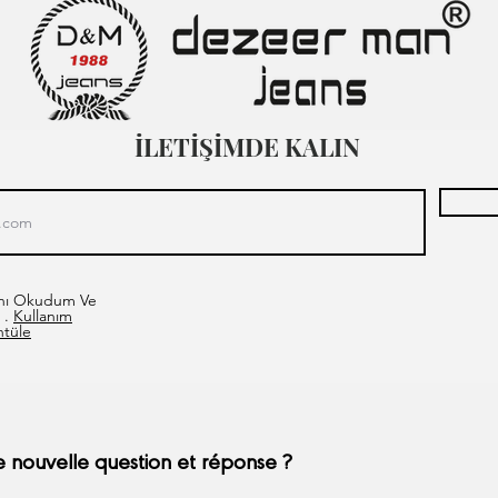
İLETİŞİMDE KALIN
asını Okudum Ve
 .
Kullanım
ntüle
 nouvelle question et réponse ?