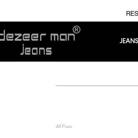
RES
JEAN
All Posts