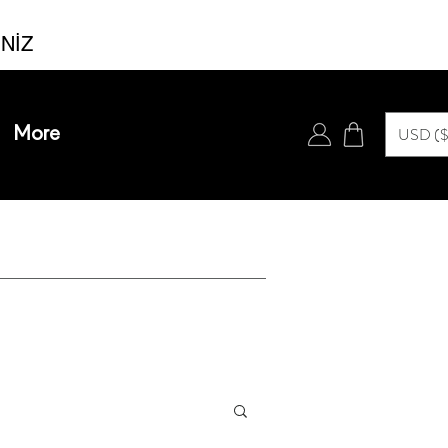
İNİZ
Se connecter
USD ($
More
USD ($)