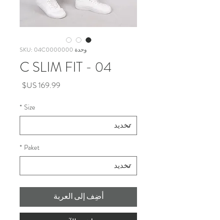
وحدة SKU: 04C0000000
04 - C SLIM FIT
السعر
*
Size
*
Paket
أضِف إلى العربة