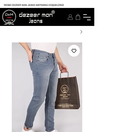
RESMİ DEZEER MAN JEANS SAYFASINA HOŞGELDİNİZ