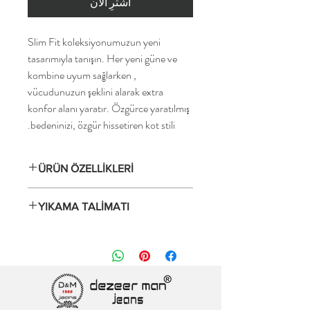
اشترِ الآن
Slim Fit koleksiyonumuzun yeni
tasarımıyla tanışın. Her yeni güne ve
kombine uyum sağlarken ,
vücudunuzun şeklini alarak extra
konfor alanı yaratır. Özgürce yaratılmış
bedeninizi, özgür hissetiren kot stili.
ÜRÜN ÖZELLİKLERİ
Yumuşak ve çok rahat jeans
YIKAMA TALİMATI
Süper esnek kumaş
2 yönlü, genişlikte streç
30°C/86°F'de yumuşatıcı kullanmadan
Hareket özgürlüğü
tersten yıkayın, kurutma makinesinde
İnce ve hafif denim kumaş
kurutmayın. Yıkama sonrası şeklini bozmaz
Çok rahat malzeme
ve boya akması gibi sorunlar
Yıkama ve kullanımdan sonra şeklini korur
yaşanmamaktadır. Ayrıntılı talimatlar için
Şekillendirme etkisi sunar
yıkama etiketini okuyun.