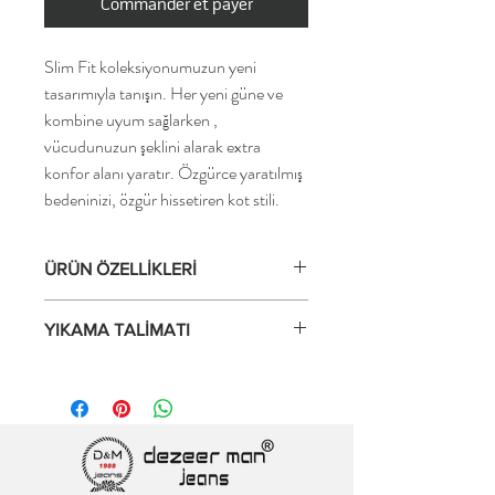
Commander et payer
Slim Fit koleksiyonumuzun yeni
tasarımıyla tanışın. Her yeni güne ve
kombine uyum sağlarken ,
vücudunuzun şeklini alarak extra
konfor alanı yaratır. Özgürce yaratılmış
bedeninizi, özgür hissetiren kot stili.
ÜRÜN ÖZELLİKLERİ
Yumuşak ve çok rahat jeans
YIKAMA TALİMATI
Süper esnek kumaş
2 yönlü, genişlikte streç
30°C/86°F'de yumuşatıcı kullanmadan
Hareket özgürlüğü
tersten yıkayın, kurutma makinesinde
İnce ve hafif denim kumaş
kurutmayın. Yıkama sonrası şeklini bozmaz
Çok rahat malzeme
ve boya akması gibi sorunlar
Yıkama ve kullanımdan sonra şeklini korur
yaşanmamaktadır. Ayrıntılı talimatlar için
Şekillendirme etkisi sunar
yıkama etiketini okuyun.