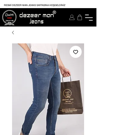
RESMİ DEZEER MAN JEANS SAYFASINA HOŞGELDİNİZ