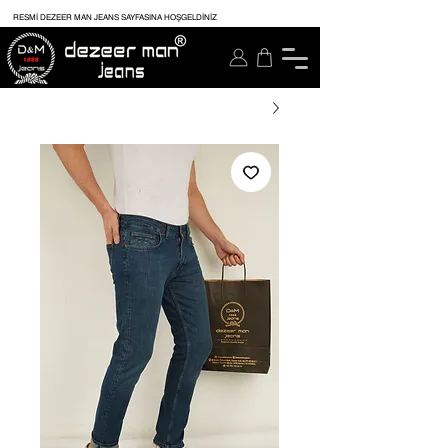
RESMİ DEZEER MAN JEANS SAYFASINA HOŞGELDİNİZ