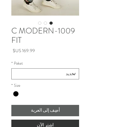
1009-C MODERN
FIT
السعر
*
Paket
*
Size
أضِف إلى العربة
اشترِ الآن