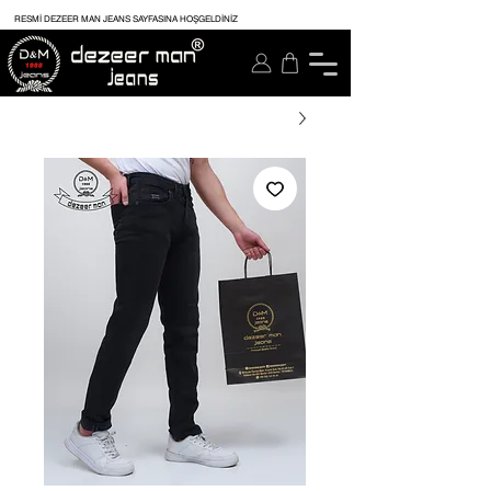
RESMİ DEZEER MAN JEANS SAYFASINA HOŞGELDİNİZ