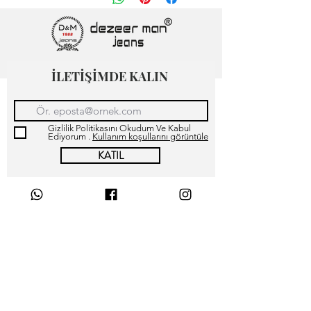
İLETİŞİMDE KALIN
Gizlilik Politikasını Okudum Ve Kabul
Ediyorum .
Kullanım koşullarını görüntüle
KATIL
كيف أضيف سؤال وجواب
جديدين؟
Mağaza Hakkımızda İletişim
Müşteri Memnuniyeti
هل يمكنني إدراج صورة أو
Sürdürülebilirlik
مقطع فيديو أو صورة gif في
الأسئلة الشائعة الخاصة بي؟
Slim Straight Fit Modern Straight