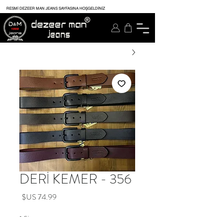
RESMİ DEZEER MAN JEANS SAYFASINA HOŞGELDİNİZ
356 - DERİ KEMER
السعر