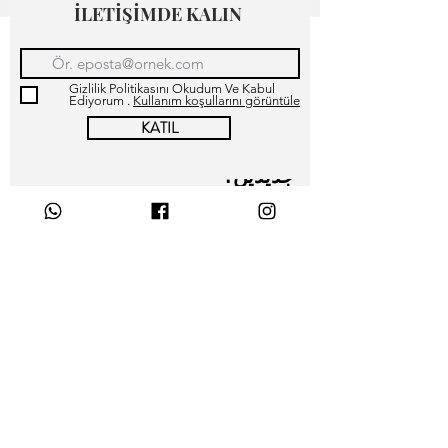
İLETİŞİMDE KALIN
Gizlilik Politikasını Okudum Ve Kabul
Ediyorum .
Kullanım koşullarını görüntüle
KATIL
كيف أضيف سؤال وجواب
جديدين؟
Mağaza Hakkımızda İletişim
Müşteri Memnuniyeti
هل يمكنني إدراج صورة أو
Sürdürülebilirlik
مقطع فيديو أو صورة gif في
الأسئلة الشائعة الخاصة بي؟
Slim Straight Fit Modern Straight
Fit Power Big Size Fit Leather
Belt
Whatsapp Destek
deezerman.jeans@gmail.com
Çalışma Saatlerimiz