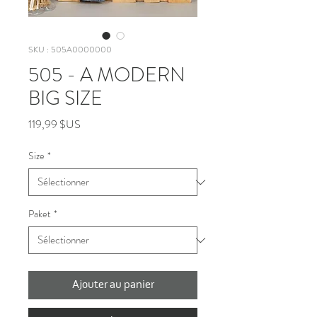
SKU : 505A0000000
505 - A MODERN
BIG SIZE
Prix
119,99 $US
Size
*
Paket
*
Ajouter au panier