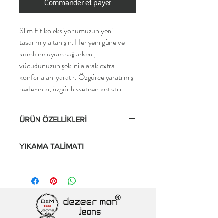
Commander et payer
Slim Fit koleksiyonumuzun yeni
tasarımıyla tanışın. Her yeni güne ve
kombine uyum sağlarken ,
vücudunuzun şeklini alarak extra
konfor alanı yaratır. Özgürce yaratılmış
bedeninizi, özgür hissetiren kot stili.
ÜRÜN ÖZELLİKLERİ
Yumuşak ve çok rahat jeans
YIKAMA TALİMATI
Süper esnek kumaş
2 yönlü, genişlikte streç
30°C/86°F'de yumuşatıcı kullanmadan
Hareket özgürlüğü
tersten yıkayın, kurutma makinesinde
İnce ve hafif denim kumaş
kurutmayın. Yıkama sonrası şeklini bozmaz
Çok rahat malzeme
ve boya akması gibi sorunlar
Yıkama ve kullanımdan sonra şeklini korur
yaşanmamaktadır. Ayrıntılı talimatlar için
Şekillendirme etkisi sunar
yıkama etiketini okuyun.