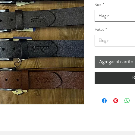
Size
*
Elegir
Paket
*
Elegir
Agregar al carrito
R