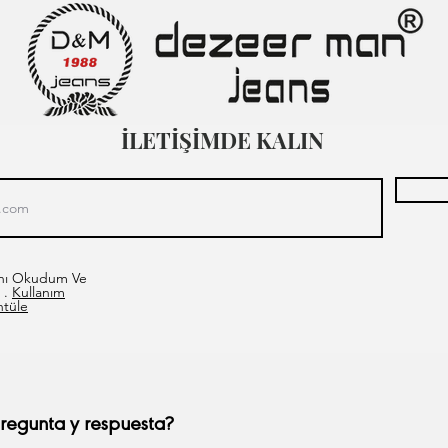
İLETİŞİMDE KALIN
asını Okudum Ve
 .
Kullanım
ntüle
egunta y respuesta?