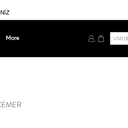
İNİZ
Iniciar sesión
USD ($
More
USD ($)
 KEMER